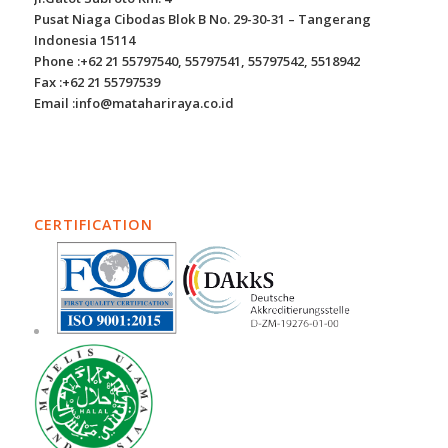
Pusat Niaga Cibodas Blok B No. 29-30-31 – Tangerang
Indonesia 15114
Phone :+62 21 55797540, 55797541, 55797542, 5518942
Fax :+62 21 55797539
Email :info@matahariraya.co.id
CERTIFICATION