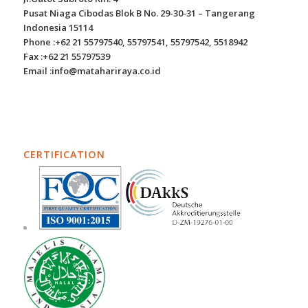
Pusat Niaga Cibodas Blok B No. 29-30-31 – Tangerang
Indonesia 15114
Phone :+62 21 55797540, 55797541, 55797542, 5518942
Fax :+62 21 55797539
Email :info@matahariraya.co.id
CERTIFICATION