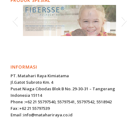
PRODUK SPESIAL
INFORMASI
PT. Matahari Raya Kimiatama
Jl.Gatot Subroto Km. 4
Pusat Niaga Cibodas Blok B No. 29-30-31 – Tangerang
Indonesia 15114
Phone :+62 21 55797540, 55797541, 55797542, 5518942
Fax :+62 21 55797539
Email :info@matahariraya.co.id