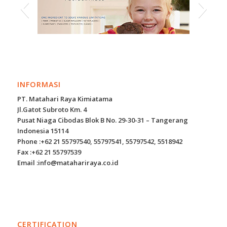
INFORMASI
PT. Matahari Raya Kimiatama
Jl.Gatot Subroto Km. 4
Pusat Niaga Cibodas Blok B No. 29-30-31 – Tangerang
Indonesia 15114
Phone :+62 21 55797540, 55797541, 55797542, 5518942
Fax :+62 21 55797539
Email :info@matahariraya.co.id
CERTIFICATION